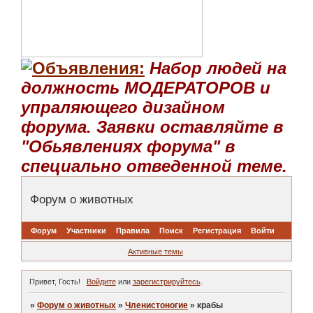
Набор людей на
должность МОДЕРАТОРОВ и
упраляющего дизайном
форума. Заявки оставляйте в
"Обьявлениях форума" в
специально отведенной теме.
Форум о животных
Форум
Участники
Правила
Поиск
Регистрация
Войти
Активные темы
Привет, Гость!
Войдите
или
зарегистрируйтесь
.
»
Форум о животных
»
Членистоногие
»
крабы