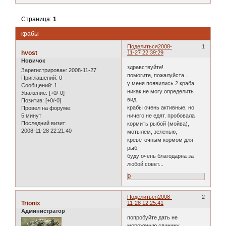
Страница:
1
крабы
Поделиться
2008-
1
hvost
11-27 22:39:29
Новичок
здравствуйте!
Зарегистрирован
: 2008-11-27
помогите, пожалуйста...
Приглашений:
0
у меня появились 2 краба,
Сообщений:
1
никак не могу определить
Уважение:
[+0/-0]
вид.
Позитив:
[+0/-0]
крабы очень активные, но
Провел на форуме:
5 минут
ничего не едят. пробовала
Последний визит:
кормить рыбой (мойва),
2008-11-28 22:21:40
мотылем, зеленью,
креветочным кормом для
рыб.
буду очень благодарна за
любой совет...
0
Поделиться
2008-
2
Trionix
11-28 12:25:41
Администратор
попробуйте дать не
мороженую свинину,