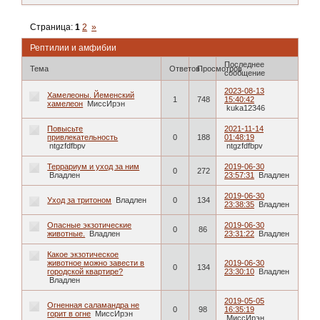
Страница:
1
2
»
Рептилии и амфибии
Последнее
Тема
Ответов
Просмотров
сообщение
2023-08-13
Хамелеоны. Йеменский
1
748
15:40:42
хамелеон
МиссИрэн
kuka12346
Повысьте
2021-11-14
привлекательность
0
188
01:48:19
ntgzfdfbpv
ntgzfdfbpv
Террариум и уход за ним
2019-06-30
0
272
Владлен
23:57:31
Владлен
2019-06-30
Уход за тритоном
Владлен
0
134
23:38:35
Владлен
Опасные экзотические
2019-06-30
0
86
животные.
Владлен
23:31:22
Владлен
Какое экзотическое
животное можно завести в
2019-06-30
0
134
городской квартире?
23:30:10
Владлен
Владлен
2019-05-05
Огненная саламандра не
0
98
16:35:19
горит в огне
МиссИрэн
МиссИрэн