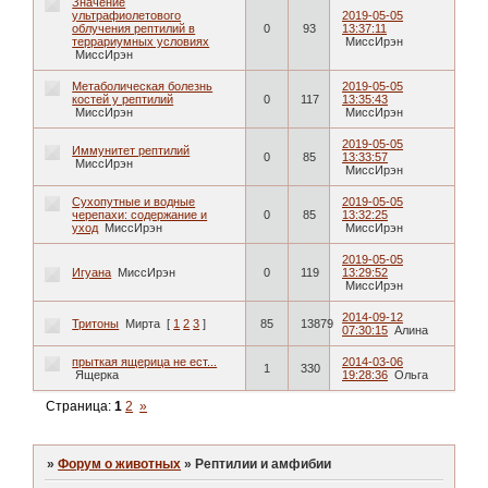
Значение
ультрафиолетового
2019-05-05
облучения рептилий в
0
93
13:37:11
террариумных условиях
МиссИрэн
МиссИрэн
Метаболическая болезнь
2019-05-05
костей у рептилий
0
117
13:35:43
МиссИрэн
МиссИрэн
2019-05-05
Иммунитет рептилий
0
85
13:33:57
МиссИрэн
МиссИрэн
Сухопутные и водные
2019-05-05
черепахи: содержание и
0
85
13:32:25
уход
МиссИрэн
МиссИрэн
2019-05-05
Игуана
МиссИрэн
0
119
13:29:52
МиссИрэн
2014-09-12
Тритоны
Мирта
[
1
2
3
]
85
13879
07:30:15
Алина
прыткая ящерица не ест...
2014-03-06
1
330
Ящерка
19:28:36
Ольга
Страница:
1
2
»
»
Форум о животных
»
Рептилии и амфибии