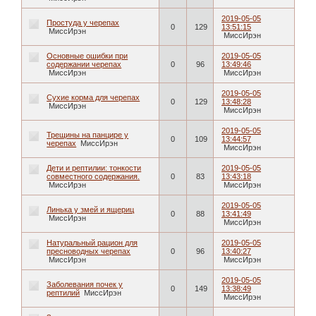
2019-05-05
Простуда у черепах
0
129
13:51:15
МиссИрэн
МиссИрэн
Основные ошибки при
2019-05-05
содержании черепах
0
96
13:49:46
МиссИрэн
МиссИрэн
2019-05-05
Сухие корма для черепах
0
129
13:48:28
МиссИрэн
МиссИрэн
2019-05-05
Трещины на панцире у
0
109
13:44:57
черепах
МиссИрэн
МиссИрэн
Дети и рептилии: тонкости
2019-05-05
совместного содержания.
0
83
13:43:18
МиссИрэн
МиссИрэн
2019-05-05
Линька у змей и ящериц
0
88
13:41:49
МиссИрэн
МиссИрэн
Натуральный рацион для
2019-05-05
пресноводных черепах
0
96
13:40:27
МиссИрэн
МиссИрэн
2019-05-05
Заболевания почек у
0
149
13:38:49
рептилий
МиссИрэн
МиссИрэн