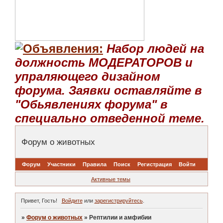
Набор людей на
должность МОДЕРАТОРОВ и
упраляющего дизайном
форума. Заявки оставляйте в
"Обьявлениях форума" в
специально отведенной теме.
Форум о животных
Форум
Участники
Правила
Поиск
Регистрация
Войти
Активные темы
Привет, Гость!
Войдите
или
зарегистрируйтесь
.
»
Форум о животных
»
Рептилии и амфибии