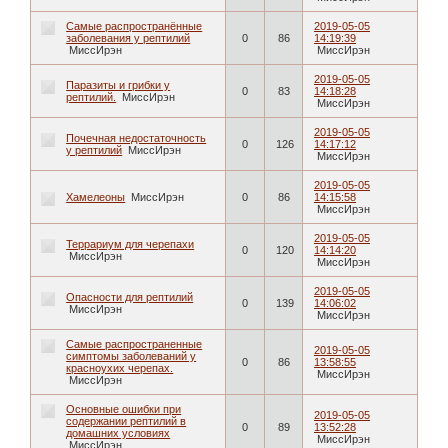
Самые распространённые
2019-05-05
заболевания у рептилий
0
86
14:19:39
МиссИрэн
МиссИрэн
2019-05-05
Паразиты и грибки у
0
83
14:18:28
рептилий.
МиссИрэн
МиссИрэн
2019-05-05
Почечная недостаточность
0
126
14:17:12
у рептилий
МиссИрэн
МиссИрэн
2019-05-05
Хамелеоны
МиссИрэн
0
86
14:15:58
МиссИрэн
2019-05-05
Террариум для черепахи
0
120
14:14:20
МиссИрэн
МиссИрэн
2019-05-05
Опасности для рептилий
0
139
14:06:02
МиссИрэн
МиссИрэн
Самые распространенные
2019-05-05
симптомы заболеваний у
0
86
13:58:55
красноухих черепах.
МиссИрэн
МиссИрэн
Основные ошибки при
2019-05-05
содержании рептилий в
0
89
13:52:28
домашних условиях
МиссИрэн
МиссИрэн